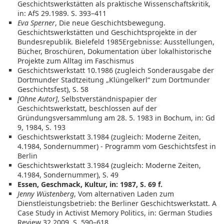
Geschichtswerkstätten als praktische Wissenschaftskritik,
in: AfS 29.1989. S. 393–411
Eva Sperner
, Die neue Geschichtsbewegung.
Geschichtswerkstätten und Geschichtsprojekte in der
Bundesrepublik. Bielefeld 1985Ergebnisse: Ausstellungen,
Bücher, Broschüren, Dokumentation über lokalhistorische
Projekte zum Alltag im Faschismus
Geschichtswerkstatt 10.1986 (zugleich Sonderausgabe der
Dortmunder Stadtzeitung „Klüngelkerl“ zum Dortmunder
Geschichtsfest), S. 58
[Ohne Autor]
, Selbstverständnispapier der
Geschichtswerkstatt, beschlossen auf der
Gründungsversammlung am 28. 5. 1983 in Bochum, in: Gd
9, 1984, S. 193
Geschichtswerkstatt 3.1984 (zugleich: Moderne Zeiten,
4.1984, Sondernummer) - Programm vom Geschichtsfest in
Berlin
Geschichtswerkstatt 3.1984 (zugleich: Moderne Zeiten,
4.1984, Sondernummer), S. 49
Essen, Geschmack, Kultur, in: 1987, S. 69 f.
Jenny Wüstenberg
, Vom alternativen Laden zum
Dienstleistungsbetrieb: the Berliner Geschichtswerkstatt. A
Case Study in Activist Memory Politics, in: German Studies
Review 32.2009. S. 590–618